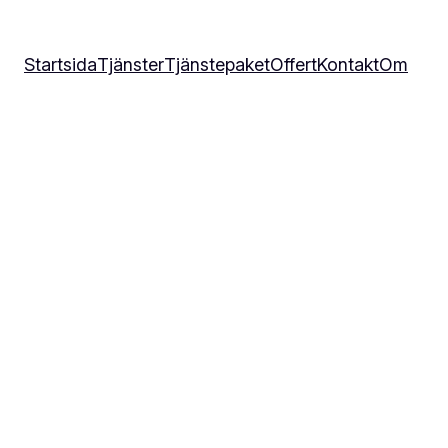
Startsida
Tjänster
Tjänstepaket
Offert
Kontakt
Om