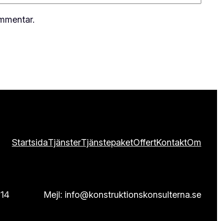
ommentar.
Startsida
Tjänster
Tjänstepaket
Offert
Kontakt
Om
 14
Mejl: info@konstruktionskonsulterna.se