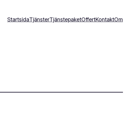
Startsida
Tjänster
Tjänstepaket
Offert
Kontakt
Om