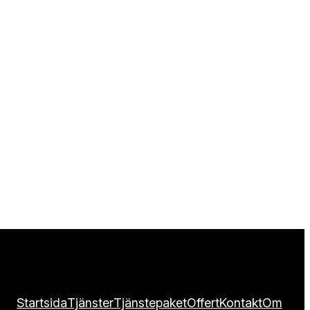
Startsida
Tjänster
Tjänstepaket
Offert
Kontakt
Om